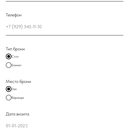
Телефон
Тип брони
Стол
Банкет
Место брони
Зал
Веранда
Дата визита